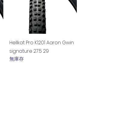
快速瀏覽
Hellkat Pro K1201 Aaron Gwin
signature 27.5 29
無庫存