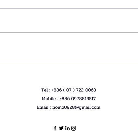
NEW ENDURO FRAMES
REV
BLAC
Tel : +886 ( 07 ) 722-0068
Mobile : +886 0978813517
Email :
nomo0928@gmail.com