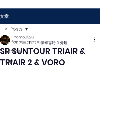
文章
All Posts
nomo0928
All Posts
2025年7月27日
讀畢需時 0 分鐘
SR SUNTOUR TRIAIR &
Service
TRIAIR 2 & VORO
Clip