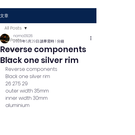
文章
All Posts
nomo0928
All Posts
2023年5月29日
讀畢需時 1 分鐘
Reverse components
Service
Black one silver rim
Clip
Reverse components
Black one silver rim
26 27.5 29
outer width 35mm 
inner width 30mm
aluminium 