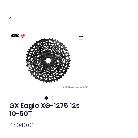
GX Eagle XG-1275 12s
10-50T
價
$7,040.00
格