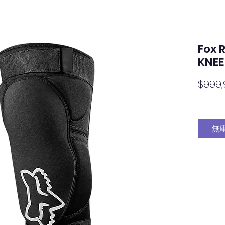
Fox 
KNE
$999,
無