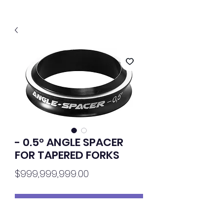
- 0.5° ANGLE SPACER
FOR TAPERED FORKS
價
$999,999,999.00
格
無庫存